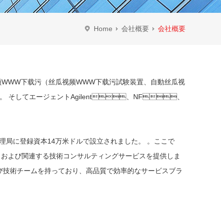
Home
会社概要
会社概要
u TESCONの丝瓜视频WWW下载污（丝瓜视频WWW下载污試験装置、自動丝瓜视
査装置。 そしてエージェントAgilent、NF、
録資本14万米ドルで設立されました。 。ここで
サービスおよび関連する技術コンサルティングサービスを提供しま
よび技術チームを持っており、高品質で効率的なサービスブラ