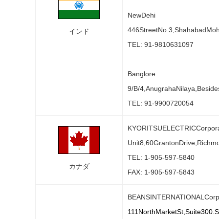
NewDehi
446StreetNo.3,ShahabadMoh
インド
TEL: 91-9810631097
Banglore
9/B/4,AnugrahaNilaya,Besid
TEL: 91-9900720054
KYORITSUELECTRICCorpora
Unit8,60GrantonDrive,Richm
TEL: 1-905-597-5840
カナダ
FAX: 1-905-597-5843
BEANSINTERNATIONALCorp
111NorthMarketSt,Suite300