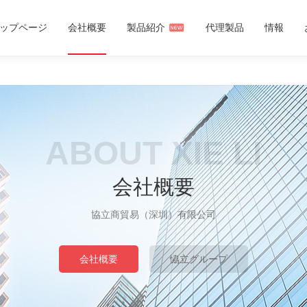
WWW下载污,丝瓜黄色成人版视
ップページ
会社概要
製品紹介
代理製品
情報
ABOUT XIE LI
会社概要
協立商貿易（深圳）有限公司
会社概要
恊立グループ