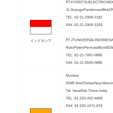
PT.KYORITSUELECTRICIND
J1.GunugnPandermanBlokDNo
TEL: 62-21-2909-3182
FAX: 62-21-2909-3183
PT.JTUNIVERSALINDONESI
インドネシア
RukoPalemPermataBlockB1No
TEL: 62-21-7061-0885
FAX: 62-21-5595-0885
Mumbai
359B ShivChintanNearVeteri
Tal: VasaiDist.Thane,India
TEL: 91-250-202-4668
FAX: 91-250-2471-678