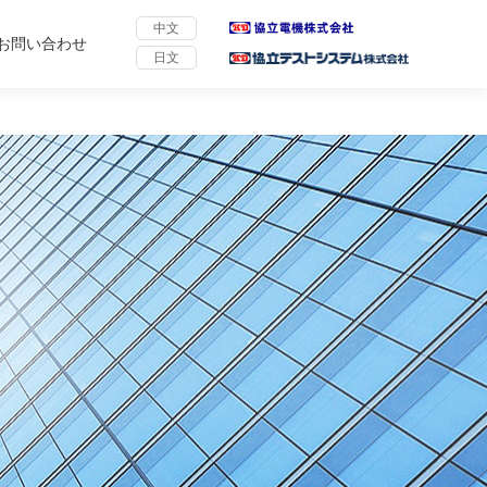
频,丝瓜视频色版成人APP免费
中文
お問い合わせ
日文