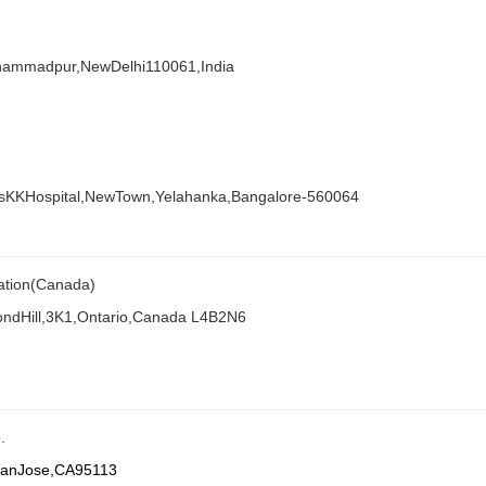
ammadpur,NewDelhi110061,India
esKKHospital,NewTown,Yelahanka,Bangalore-560064
tion(Canada)
ondHill,3K1,Ontario,Canada L4B2N6
.
.SanJose,CA95113