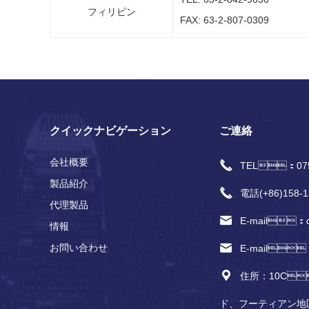
フィリピン
FAX: 63-2-807-0309
クイックナビゲーション
ご連絡
会社概要
TEL：0755
製品紹介
電話(+86)158‐1
代理製品
E-mail：qi
情報
お問い合わせ
E-mail：
住所：10
ド、フーティアン地区