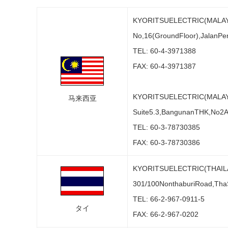
KYORITSUELECTRIC(MALA
No,16(GroundFloor),JalanPe
TEL: 60-4-3971388
FAX: 60-4-3971387
KYORITSUELECTRIC(MALAY
马来西亚
Suite5.3,BangunanTHK,No2A,
TEL: 60-3-78730385
FAX: 60-3-78730386
KYORITSUELECTRIC(THAIL
301/100NonthaburiRoad,Tha
TEL: 66-2-967-0911-5
タイ
FAX: 66-2-967-0202