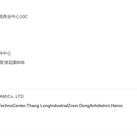
商业中心10C
持中心
星湖花園80B
AM)Co.,LTD
echnoCenter,Thang LongIndustrialZoon,DongAnhdistrict,Hanoi.