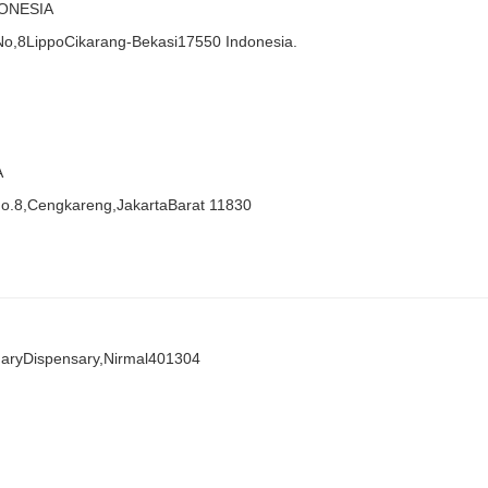
ONESIA
,8LippoCikarang-Bekasi17550 Indonesia.
A
.8,Cengkareng,JakartaBarat 11830
naryDispensary,Nirmal401304