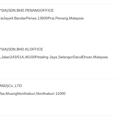
YSIA)SDN.BHD.PENANGOFFICE
raiJaya4,BandarPenas,13600Prai,Penang,Malaysia
SIA)SDN.BHD.KLOFFICE
Jalan243/51A,46100Petaling Jaya,SelangorDarulEhsan,Malaysia.
AND)Co.,LTD
Sai,MuangNonthaburi,Nonthaburi 11000