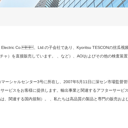
、日本のKyoritsu Electric Co.、Ltd.の子会社であり、Kyorits
クスチャ）を直接販売しています。 、など）、AOIおよびその他の検
ルセンター3号に所在し、2007年5月11日に深セン市場監督管理局に登
アフターサービスをお客様に提供します。輸出事業と関連するアフター
、関連する国内規制）。 、私たちは高品質の製品と専門の販売お