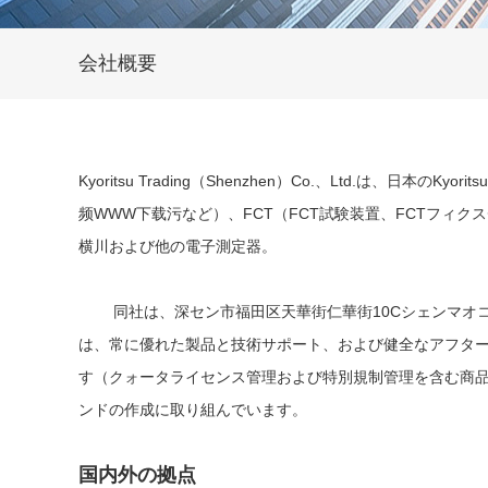
会社概要
Kyoritsu Trading（Shenzhen）Co.、Ltd.は
频WWW下载污など）、FCT（FCT試験装置、FCTフィ
横川および他の電子測定器。
同社は、深セン市福田区天華街仁華街10Cシェンマオコマーシャ
は、常に優れた製品と技術サポート、および健全な
す（クォータライセンス管理および特別規制管理を含む商品は
ンドの作成に取り組んでいます。
国内外の拠点