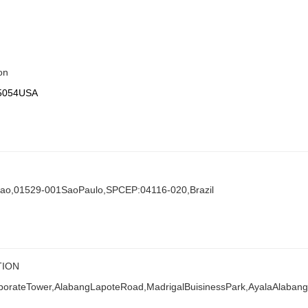
on
95054USA
cao,01529-001SaoPaulo,SPCEP:04116-020,Brazil
ION
orporateTower,AlabangLapoteRoad,MadrigalBuisinessPark,AyalaAlabang,