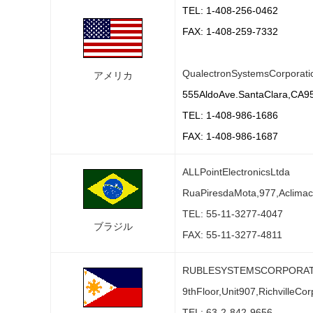
TEL: 1-408-256-0462
FAX: 1-408-259-7332
QualectronSystemsCorporati
アメリカ
555AldoAve.SantaClara,CA
TEL: 1-408-986-1686
FAX: 1-408-986-1687
ALLPointElectronicsLtda
RuaPiresdaMota,977,Aclima
TEL: 55-11-3277-4047
ブラジル
FAX: 55-11-3277-4811
RUBLESYSTEMSCORPORAT
9thFloor,Unit907,RichvilleC
TEL: 63-2-842-9656